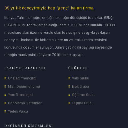
35 yıllık deneyimiyle hep “genç” kalan firma.
Konya… Tahılın emeğe, emeğin ekmeğe dönüştüğü topraklar. GENÇ
DEĞİRMEN, bu topraklardan aldığı ilhamla 1990 yılında kuruldu. 30.000
metrekare alan üzerine kurulu olan tesisi, işine saygıyla yaklaşan
deneyimli kadrosu ile birlikte sizlere un ve irmik üretim tesisleri
konusunda çözümler sunuyor. Dünya çapındaki bayi ağı sayesinde
emeğin mucizesini dünyanın 70 ülkesine taşıyor.
FAALİYET ALANLARI
ÜRÜNLER
Un Değirmenciliği
Vals Grubu
Mısır Değirmenciliği
Elek Grubu
Yem Teknolojisi
Öğütme Grubu
Depolama Sistemleri
Taşıma Grubu
Yedek Parça
DEĞİRMEN SİSTEMLERİ