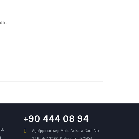
ir.
+90 444 08 94
du.
Aşağıpınarbaşı Mah. Ankara Cad. No
m
245 pk 42250 Selçuklu - KONYA