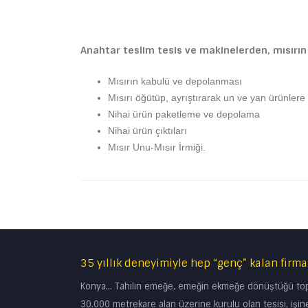
Anahtar teslim tesis ve makinelerden, mısırı
Mısırın kabulü ve depolanması
Mısırı öğütüp, ayrıştırarak un ve yan ürünler
Nihai ürün paketleme ve depolama
Nihai ürün çıktıları
Mısır Unu-Mısır İrmiği.
35 yıllık deneyimiyle hep “genç” kalan firma
Konya… Tahılın emeğe, emeğin ekmeğe dönüştüğü topra
30.000 metrekare alan üzerine kurulu olan tesisi, işine