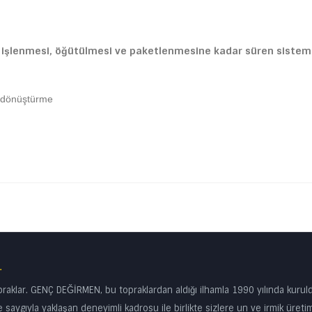
n işlenmesi, öğütülmesi ve paketlenmesine kadar süren sistemd
e dönüştürme
.
klar. GENÇ DEĞİRMEN, bu topraklardan aldığı ilhamla 1990 yılında kurul
 saygıyla yaklaşan deneyimli kadrosu ile birlikte sizlere un ve irmik üreti