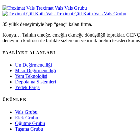
Treximat Vals
Vals Grubu
Treximat Çift Katlı Vals
Vals Grubu
35 yıllık deneyimiyle hep “genç” kalan firma.
Konya… Tahılın emeğe, emeğin ekmeğe dönüştüğü topraklar. GENÇ DEĞ
deneyimli kadrosu ile birlikte sizlere un ve irmik üretim tesisleri k
FAALİYET ALANLARI
Un Değirmenciliği
Mısır Değirmenciliği
Yem Teknolojisi
Depolama Sistemleri
Yedek Parça
ÜRÜNLER
Vals Grubu
Elek Grubu
Öğütme Grubu
Taşıma Grubu