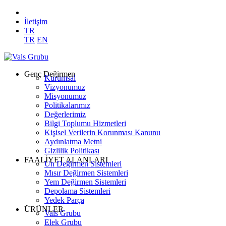
İletişim
TR
TR
EN
Genç Değirmen
Kurumsal
Vizyonumuz
Misyonumuz
Politikalarımız
Değerlerimiz
Bilgi Toplumu Hizmetleri
Kişisel Verilerin Korunması Kanunu
Aydınlatma Metni
Gizlilik Politikası
FAALİYET ALANLARI
Un Değirmen Sistemleri
Mısır Değirmen Sistemleri
Yem Değirmen Sistemleri
Depolama Sistemleri
Yedek Parça
ÜRÜNLER
Vals Grubu
Elek Grubu