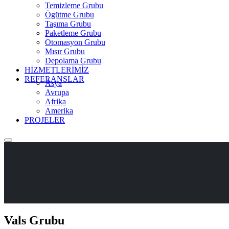
Temizleme Grubu
Ögütme Grubu
Taşıma Grubu
Paketleme Grubu
Otomasyon Grubu
Mısır Grubu
Depolama Grubu
HİZMETLERİMİZ
REFERANSLAR
Asya
Avrupa
Afrika
Amerika
PROJELER
Vals Grubu