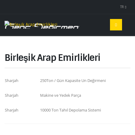
TR
Birleşik Arap Emirlikleri
Sharjah
250Ton / Gün Kapasite Un Değirmeni
Sharjah
Makine ve Yedek Parça
Sharjah
10000 Ton Tahıl Depolama Sistemi