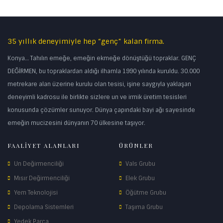
35 yıllık deneyimiyle hep “genç” kalan firma.
Konya… Tahılın emeğe, emeğin ekmeğe dönüştüğü topraklar. GENÇ
DEĞİRMEN, bu topraklardan aldığı ilhamla 1990 yılında kuruldu. 30.000
metrekare alan üzerine kurulu olan tesisi, işine saygıyla yaklaşan
deneyimli kadrosu ile birlikte sizlere un ve irmik üretim tesisleri
konusunda çözümler sunuyor. Dünya çapındaki bayi ağı sayesinde
emeğin mucizesini dünyanın 70 ülkesine taşıyor.
FAALİYET ALANLARI
ÜRÜNLER
Un Değirmenciliği
Vals Grubu
Mısır Değirmenciliği
Elek Grubu
Yem Teknolojisi
Öğütme Grubu
Depolama Sistemleri
Taşıma Grubu
Yedek Parça