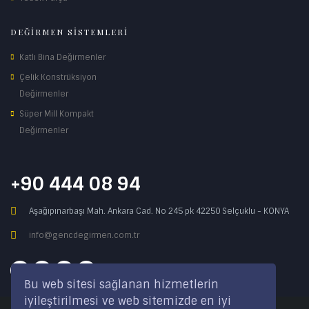
DEĞİRMEN SİSTEMLERİ
Katlı Bina Değirmenler
Çelik Konstrüksiyon
Değirmenler
Süper Mill Kompakt
Değirmenler
+90 444 08 94
Aşağıpınarbaşı Mah. Ankara Cad. No 245 pk 42250 Selçuklu - KONYA
info@gencdegirmen.com.tr
Bu web sitesi sağlanan hizmetlerin
iyileştirilmesi ve web sitemizde en iyi