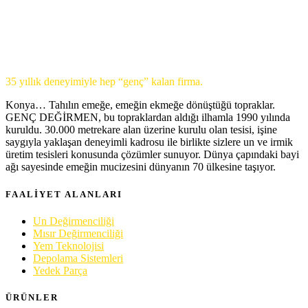
35 yıllık deneyimiyle hep “genç” kalan firma.
Konya… Tahılın emeğe, emeğin ekmeğe dönüştüğü topraklar.
GENÇ DEĞİRMEN, bu topraklardan aldığı ilhamla 1990 yılında
kuruldu. 30.000 metrekare alan üzerine kurulu olan tesisi, işine
saygıyla yaklaşan deneyimli kadrosu ile birlikte sizlere un ve irmik
üretim tesisleri konusunda çözümler sunuyor. Dünya çapındaki bayi
ağı sayesinde emeğin mucizesini dünyanın 70 ülkesine taşıyor.
FAALİYET ALANLARI
Un Değirmenciliği
Mısır Değirmenciliği
Yem Teknolojisi
Depolama Sistemleri
Yedek Parça
ÜRÜNLER