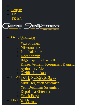
İletişim
TR
TR
EN
Genç Değirmen
Kurumsal
Vizyonumuz
Misyonumuz
Politikalarımız
Değerlerimiz
Bilgi Toplumu Hizmetleri
Kişisel Verilerin Korunması Kanunu
Aydınlatma Metni
Gizlilik Politikası
FAALİYET ALANLARI
Un Değirmen Sistemleri
Mısır Değirmen Sistemleri
Yem Değirmen Sistemleri
Depolama Sistemleri
Yedek Parça
ÜRÜNLER
Vals Grubu