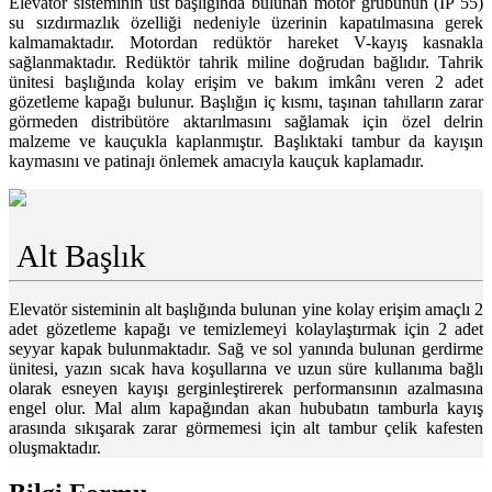
Elevatör sisteminin üst başlığında bulunan motor grubunun (IP 55)
su sızdırmazlık özelliği nedeniyle üzerinin kapatılmasına gerek
kalmamaktadır. Motordan redüktör hareket V-kayış kasnakla
sağlanmaktadır. Redüktör tahrik miline doğrudan bağlıdır. Tahrik
ünitesi başlığında kolay erişim ve bakım imkânı veren 2 adet
gözetleme kapağı bulunur. Başlığın iç kısmı, taşınan tahılların zarar
görmeden distribütöre aktarılmasını sağlamak için özel delrin
malzeme ve kauçukla kaplanmıştır. Başlıktaki tambur da kayışın
kaymasını ve patinajı önlemek amacıyla kauçuk kaplamadır.
Alt Başlık
Elevatör sisteminin alt başlığında bulunan yine kolay erişim amaçlı 2
adet gözetleme kapağı ve temizlemeyi kolaylaştırmak için 2 adet
seyyar kapak bulunmaktadır. Sağ ve sol yanında bulunan gerdirme
ünitesi, yazın sıcak hava koşullarına ve uzun süre kullanıma bağlı
olarak esneyen kayışı gerginleştirerek performansının azalmasına
engel olur. Mal alım kapağından akan hububatın tamburla kayış
arasında sıkışarak zarar görmemesi için alt tambur çelik kafesten
oluşmaktadır.