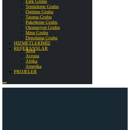
Elek Grubu
Temizleme Grubu
Ögütme Grubu
Taşıma Grubu
Paketleme Grubu
Otomasyon Grubu
Mısır Grubu
Depolama Grubu
HİZMETLERİMİZ
REFERANSLAR
Asya
Avrupa
Afrika
Amerika
PROJELER