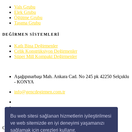
Vals Grubu
Elek Grubu
Öğütme Grubu
Taşıma Grubu
DEĞİRMEN SİSTEMLERİ
Katlı Bina Değirmenler
Çelik Konstrüksiyon Değirmenler
Süper Mill Kompakt Değirmenler
+90 444 08 94
Aşağıpınarbaşı Mah. Ankara Cad. No 245 pk 42250 Selçuklu
- KONYA
info@gencdegirmen.com.tr
Bu web sitesi sağlanan hizmetlerin iyileştirilmesi
ve web sitemizde en iyi deneyimi yaşamanızı
Copyright © 2020 Genç Değirmen Tüm hakları saklıdır.
sağlamak için çerezleri kullanır.