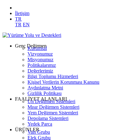
İletişim
TR
TR
EN
Genç Değirmen
Kurumsal
Vizyonumuz
Misyonumuz
Politikalarımız
Değerlerimiz
Bilgi Toplumu Hizmetleri
Kişisel Verilerin Korunması Kanunu
Aydınlatma Metni
Gizlilik Politikası
FAALİYET ALANLARI
Un Değirmen Sistemleri
Mısır Değirmen Sistemleri
Yem Değirmen Sistemleri
Depolama Sistemleri
Yedek Parça
ÜRÜNLER
Vals Grubu
Elek Grubu