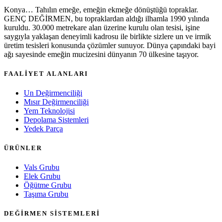
Konya… Tahılın emeğe, emeğin ekmeğe dönüştüğü topraklar.
GENÇ DEĞİRMEN, bu topraklardan aldığı ilhamla 1990 yılında
kuruldu. 30.000 metrekare alan üzerine kurulu olan tesisi, işine
saygıyla yaklaşan deneyimli kadrosu ile birlikte sizlere un ve irmik
üretim tesisleri konusunda çözümler sunuyor. Dünya çapındaki bayi
ağı sayesinde emeğin mucizesini dünyanın 70 ülkesine taşıyor.
FAALİYET ALANLARI
Un Değirmenciliği
Mısır Değirmenciliği
Yem Teknolojisi
Depolama Sistemleri
Yedek Parça
ÜRÜNLER
Vals Grubu
Elek Grubu
Öğütme Grubu
Taşıma Grubu
DEĞİRMEN SİSTEMLERİ