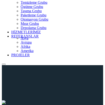
Temizleme Grubu
Ögütme Grubu
Taşıma Grubu
Paketleme Grubu
Otomasyon Grubu
Mısır Grubu
Depolama Grubu
HİZMETLERİMİZ
REFERANSLAR
Asya
Avrupa
Afrika
Amerika
PROJELER