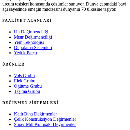
üretim tesisleri konusunda çözümler sunuyor. Dünya çapındaki bayi
ağı sayesinde emeğin mucizesini dünyanın 70 ülkesine taşıyor.
FAALİYET ALANLARI
Un Değirmenciliği
Mısır Değirmenciliği
Yem Teknolojisi
Depolama Sistemleri
Yedek Parça
ÜRÜNLER
Vals Grubu
Elek Grubu
Öğütme Grubu
Taşıma Grubu
DEĞİRMEN SİSTEMLERİ
Katlı Bina Değirmenler
Çelik Konstrüksiyon Değirmenler
Süper Mill Kompakt Değirmenler