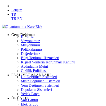
İletişim
TR
TR
EN
Genç Değirmen
Kurumsal
Vizyonumuz
Misyonumuz
Politikalarımız
Değerlerimiz
Bilgi Toplumu Hizmetleri
Kişisel Verilerin Korunması Kanunu
Aydınlatma Metni
Gizlilik Politikası
FAALİYET ALANLARI
Un Değirmen Sistemleri
Mısır Değirmen Sistemleri
Yem Değirmen Sistemleri
Depolama Sistemleri
Yedek Parça
ÜRÜNLER
Vals Grubu
Elek Grubu