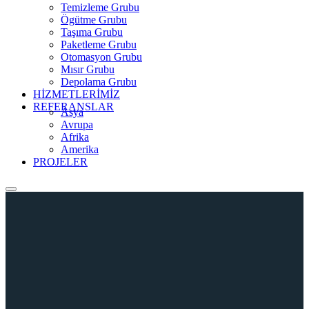
Temizleme Grubu
Ögütme Grubu
Taşıma Grubu
Paketleme Grubu
Otomasyon Grubu
Mısır Grubu
Depolama Grubu
HİZMETLERİMİZ
REFERANSLAR
Asya
Avrupa
Afrika
Amerika
PROJELER