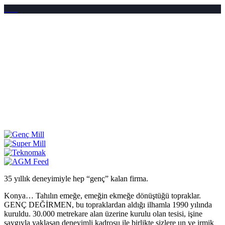
35 yıllık deneyimiyle hep “genç” kalan firma.
Konya… Tahılın emeğe, emeğin ekmeğe dönüştüğü topraklar.
GENÇ DEĞİRMEN, bu topraklardan aldığı ilhamla 1990 yılında
kuruldu. 30.000 metrekare alan üzerine kurulu olan tesisi, işine
saygıyla yaklaşan deneyimli kadrosu ile birlikte sizlere un ve irmik