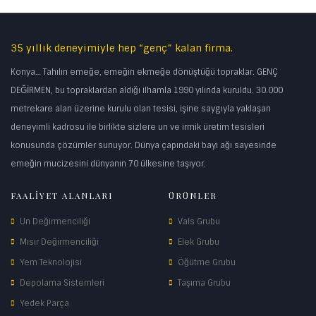
35 yıllık deneyimiyle hep “genç” kalan firma.
Konya… Tahılın emeğe, emeğin ekmeğe dönüştüğü topraklar. GENÇ
DEĞİRMEN, bu topraklardan aldığı ilhamla 1990 yılında kuruldu. 30.000
metrekare alan üzerine kurulu olan tesisi, işine saygıyla yaklaşan
deneyimli kadrosu ile birlikte sizlere un ve irmik üretim tesisleri
konusunda çözümler sunuyor. Dünya çapındaki bayi ağı sayesinde
emeğin mucizesini dünyanın 70 ülkesine taşıyor.
FAALİYET ALANLARI
ÜRÜNLER
Un Değirmenciliği
Vals Grubu
Mısır Değirmenciliği
Elek Grubu
Yem Teknolojisi
Öğütme Grubu
Depolama Sistemleri
Taşıma Grubu
Yedek Parça