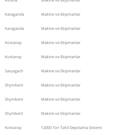
Astana
Makine ve Ekipmanlar
Karaganda
Makine ve Ekipmanlar
Karaganda
Makine ve Ekipmanlar
Kostanay
Makine ve Ekipmanlar
Kostanay
Makine ve Ekipmanlar
Saryagach
Makine ve Ekipmanlar
Shymkent
Makine ve Ekipmanlar
Shymkent
Makine ve Ekipmanlar
Shymkent
Makine ve Ekipmanlar
Kostanay
12000 Ton Tahıl Depolama Sistemi