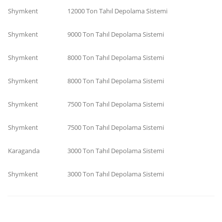
Shymkent
12000 Ton Tahıl Depolama Sistemi
Shymkent
9000 Ton Tahıl Depolama Sistemi
Shymkent
8000 Ton Tahıl Depolama Sistemi
Shymkent
8000 Ton Tahıl Depolama Sistemi
Shymkent
7500 Ton Tahıl Depolama Sistemi
Shymkent
7500 Ton Tahıl Depolama Sistemi
Karaganda
3000 Ton Tahıl Depolama Sistemi
Shymkent
3000 Ton Tahıl Depolama Sistemi