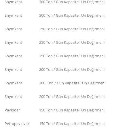
Shymkent
300 Ton / Gün Kapasiteli Un Değirmeni
Shymkent
300 Ton / Gün Kapasiteli Un Değirmeni
Shymkent
250 Ton / Gün Kapasiteli Un Değirmeni
Shymkent
250 Ton / Gün Kapasiteli Un Değirmeni
Shymkent
250 Ton / Gün Kapasiteli Un Değirmeni
Shymkent
200 Ton / Gün Kapasiteli Un Değirmeni
Shymkent
200 Ton / Gün Kapasiteli Un Değirmeni
Shymkent
200 Ton / Gün Kapasiteli Un Değirmeni
Pavlodar
150 Ton / Gün Kapasiteli Un Değirmeni
Petropavlovsk
150 Ton / Gün Kapasiteli Un Değirmeni