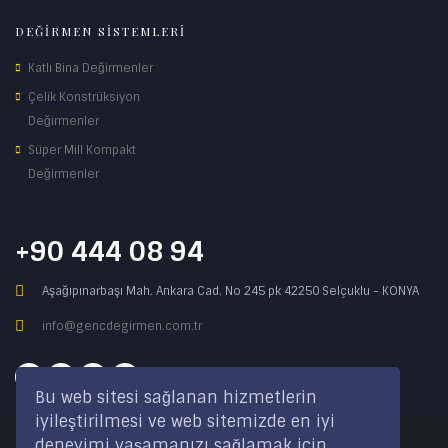
DEĞİRMEN SİSTEMLERİ
Katlı Bina Değirmenler
Çelik Konstrüksiyon
Değirmenler
Süper Mill Kompakt
Değirmenler
+90 444 08 94
Aşağıpınarbaşı Mah. Ankara Cad. No 245 pk 42250 Selçuklu - KONYA
info@gencdegirmen.com.tr
Bu web sitesi sağlanan hizmetlerin
iyileştirilmesi ve web sitemizde en iyi
deneyimi yaşamanızı sağlamak için