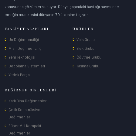
konusunda çözümler sunuyor. Dünya çapındaki bayi ağı sayesinde
emeğin mucizesini dünyanın 70 ülkesine taşıyor.
FAALİYET ALANLARI
ÜRÜNLER
Un Değirmenciliği
Vals Grubu
Mısır Değirmenciliği
Elek Grubu
Yem Teknolojisi
Öğütme Grubu
Depolama Sistemleri
Taşıma Grubu
Yedek Parça
DEĞİRMEN SİSTEMLERİ
Katlı Bina Değirmenler
Çelik Konstrüksiyon
Değirmenler
Süper Mill Kompakt
Değirmenler