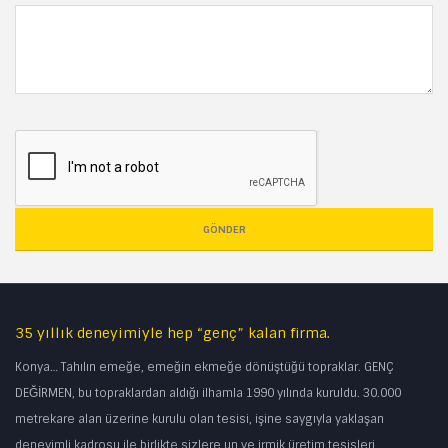
GÖNDER
35 yıllık deneyimiyle hep “genç” kalan firma.
Konya… Tahılın emeğe, emeğin ekmeğe dönüştüğü topraklar. GENÇ
DEĞİRMEN, bu topraklardan aldığı ilhamla 1990 yılında kuruldu. 30.000
metrekare alan üzerine kurulu olan tesisi, işine saygıyla yaklaşan
deneyimli kadrosu ile birlikte sizlere un ve irmik üretim tesisleri