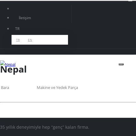
İletişim
TR
TR
EN
Nepal
Bara
Makine ve Yedek Parça
GENÇ DEĞIRMEN
FAALİYET ALANLARI
ÜRÜNLER
HİZMETLERİMİZ
REFERANSLAR
35 yıllık deneyimiyle hep “genç” kalan firma.
PROJELER