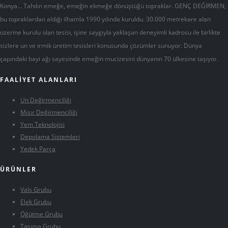
Konya… Tahılın emeğe, emeğin ekmeğe dönüştüğü topraklar. GENÇ DEĞİRMEN,
bu topraklardan aldığı ilhamla 1990 yılında kuruldu. 30.000 metrekare alan
üzerine kurulu olan tesisi, işine saygıyla yaklaşan deneyimli kadrosu ile birlikte
sizlere un ve irmik üretim tesisleri konusunda çözümler sunuyor. Dünya
çapındaki bayi ağı sayesinde emeğin mucizesini dünyanın 70 ülkesine taşıyor.
FAALİYET ALANLARI
Un Değirmenciliği
Mısır Değirmenciliği
Yem Teknolojisi
Depolama Sistemleri
Yedek Parça
ÜRÜNLER
Vals Grubu
Elek Grubu
Öğütme Grubu
Taşıma Grubu