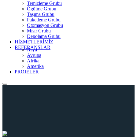
Temizleme Grubu
Ögütme Grubu
Taşıma Grubu
Paketleme Grubu
Otomasyon Grubu
Mısır Grubu
Depolama Grubu
HİZMETLERİMİZ
REFERANSLAR
Asya
Avrupa
Afrika
Amerika
PROJELER