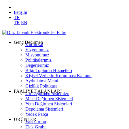
İletişim
TR
TR
EN
Genç Değirmen
Kurumsal
Vizyonumuz
Misyonumuz
Politikalarımız
Değerlerimiz
Bilgi Toplumu Hizmetleri
Kişisel Verilerin Korunması Kanunu
Aydınlatma Metni
Gizlilik Politikası
FAALİYET ALANLARI
Un Değirmen Sistemleri
Mısır Değirmen Sistemleri
Yem Değirmen Sistemleri
Depolama Sistemleri
Yedek Parça
ÜRÜNLER
Vals Grubu
Elek Grubu