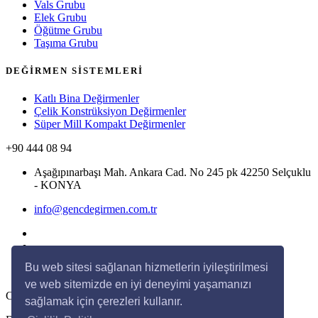
Vals Grubu
Elek Grubu
Öğütme Grubu
Taşıma Grubu
DEĞİRMEN SİSTEMLERİ
Katlı Bina Değirmenler
Çelik Konstrüksiyon Değirmenler
Süper Mill Kompakt Değirmenler
+90 444 08 94
Aşağıpınarbaşı Mah. Ankara Cad. No 245 pk 42250 Selçuklu
- KONYA
info@gencdegirmen.com.tr
Bu web sitesi sağlanan hizmetlerin iyileştirilmesi
ve web sitemizde en iyi deneyimi yaşamanızı
Copyright © 2020 Genç Değirmen Tüm hakları saklıdır.
sağlamak için çerezleri kullanır.