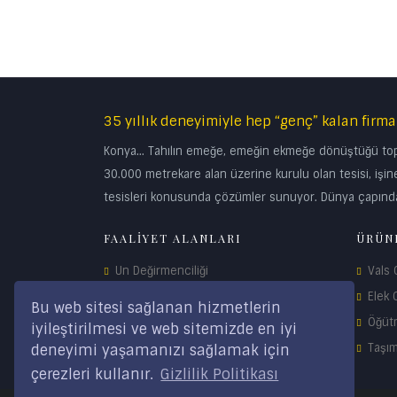
35 yıllık deneyimiyle hep “genç” kalan firma
Konya… Tahılın emeğe, emeğin ekmeğe dönüştüğü topra
30.000 metrekare alan üzerine kurulu olan tesisi, işine
tesisleri konusunda çözümler sunuyor. Dünya çapında
FAALİYET ALANLARI
ÜRÜN
Un Değirmenciliği
Vals
Mısır Değirmenciliği
Elek 
Bu web sitesi sağlanan hizmetlerin
Yem Teknolojisi
Öğüt
iyileştirilmesi ve web sitemizde en iyi
Depolama Sistemleri
Taşı
deneyimi yaşamanızı sağlamak için
çerezleri kullanır.
Gizlilik Politikası
Yedek Parça