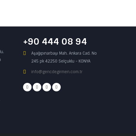
+90 444 08 94
du.
Aşağıpınarbaşı Mah. Ankara Cad. No
m
245 pk 42250 Selçuklu - KONYA
info@gencdegirmen.com.tr
r