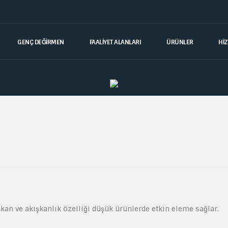
GENÇ DEĞIRMEN
FAALİYET ALANLARI
ÜRÜNLER
Hİ
ışkan ve akışkanlık özelliği düşük ürünlerde etkin eleme sağlar.