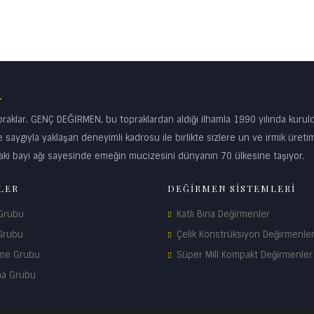
.
klar. GENÇ DEĞİRMEN, bu topraklardan aldığı ilhamla 1990 yılında kurul
 saygıyla yaklaşan deneyimli kadrosu ile birlikte sizlere un ve irmik üreti
ki bayi ağı sayesinde emeğin mucizesini dünyanın 70 ülkesine taşıyor.
LER
DEĞİRMEN SİSTEMLERİ
 Grubu
Katlı Bina Değirmenler
Grubu
Çelik Konstrüksiyon Değirmenle
me Grubu
Süper Mill Kompakt Değirmenler
ma Grubu