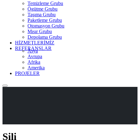
Temizleme Grubu
Ögütme Grubu
Taşıma Grubu
Paketleme Grubu
Otomasyon Grubu
Mısır Grubu
Depolama Grubu
HİZMETLERİMİZ
REFERANSLAR
Asya
Avrupa
Afrika
Amerika
PROJELER
Şili