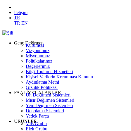
İletişim
TR
TR
EN
Genç Değirmen
Kurumsal
Vizyonumuz
Misyonumuz
Politikalarımız
Değerlerimiz
Bilgi Toplumu Hizmetleri
Kişisel Verilerin Korunması Kanunu
Aydınlatma Metni
Gizlilik Politikası
FAALİYET ALANLARI
Un Değirmen Sistemleri
Mısır Değirmen Sistemleri
Yem Değirmen Sistemleri
Depolama Sistemleri
Yedek Parça
ÜRÜNLER
Vals Grubu
Elek Grubu