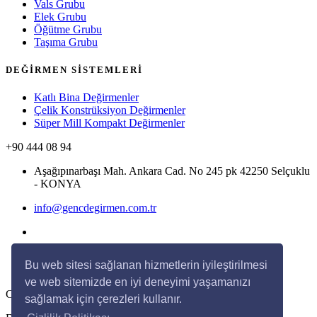
Vals Grubu
Elek Grubu
Öğütme Grubu
Taşıma Grubu
DEĞİRMEN SİSTEMLERİ
Katlı Bina Değirmenler
Çelik Konstrüksiyon Değirmenler
Süper Mill Kompakt Değirmenler
+90 444 08 94
Aşağıpınarbaşı Mah. Ankara Cad. No 245 pk 42250 Selçuklu
- KONYA
info@gencdegirmen.com.tr
Bu web sitesi sağlanan hizmetlerin iyileştirilmesi
ve web sitemizde en iyi deneyimi yaşamanızı
Copyright © 2020 Genç Değirmen Tüm hakları saklıdır.
sağlamak için çerezleri kullanır.