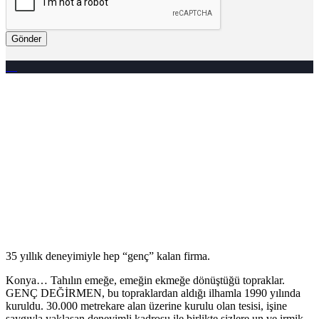
Gönder
35 yıllık deneyimiyle hep “genç” kalan firma.
Konya… Tahılın emeğe, emeğin ekmeğe dönüştüğü topraklar.
GENÇ DEĞİRMEN, bu topraklardan aldığı ilhamla 1990 yılında
kuruldu. 30.000 metrekare alan üzerine kurulu olan tesisi, işine
saygıyla yaklaşan deneyimli kadrosu ile birlikte sizlere un ve irmik