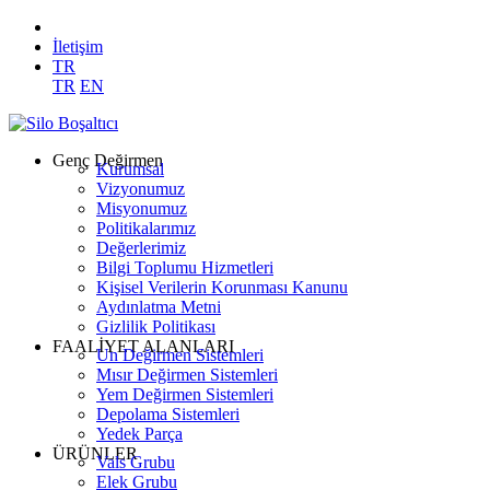
İletişim
TR
TR
EN
Genç Değirmen
Kurumsal
Vizyonumuz
Misyonumuz
Politikalarımız
Değerlerimiz
Bilgi Toplumu Hizmetleri
Kişisel Verilerin Korunması Kanunu
Aydınlatma Metni
Gizlilik Politikası
FAALİYET ALANLARI
Un Değirmen Sistemleri
Mısır Değirmen Sistemleri
Yem Değirmen Sistemleri
Depolama Sistemleri
Yedek Parça
ÜRÜNLER
Vals Grubu
Elek Grubu