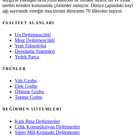
üretim tesisleri konusunda çözümler sunuyor. Dünya çapındaki bayi
ağı sayesinde emeğin mucizesini dünyanın 70 ülkesine taşıyor.
FAALİYET ALANLARI
Un Değirmenciliği
Mısır Değirmenciliği
Yem Teknolojisi
Depolama Sistemleri
Yedek Parça
ÜRÜNLER
Vals Grubu
Elek Grubu
Öğütme Grubu
Taşıma Grubu
DEĞİRMEN SİSTEMLERİ
Katlı Bina Değirmenler
Çelik Konstrüksiyon Değirmenler
Süper Mill Kompakt Değirmenler