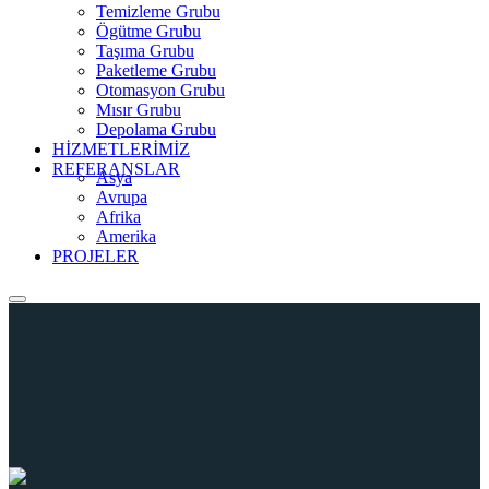
Temizleme Grubu
Ögütme Grubu
Taşıma Grubu
Paketleme Grubu
Otomasyon Grubu
Mısır Grubu
Depolama Grubu
HİZMETLERİMİZ
REFERANSLAR
Asya
Avrupa
Afrika
Amerika
PROJELER