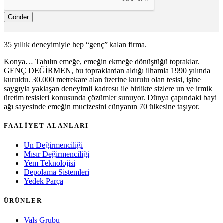
Gönder
35 yıllık deneyimiyle hep “genç” kalan firma.
Konya… Tahılın emeğe, emeğin ekmeğe dönüştüğü topraklar.
GENÇ DEĞİRMEN, bu topraklardan aldığı ilhamla 1990 yılında
kuruldu. 30.000 metrekare alan üzerine kurulu olan tesisi, işine
saygıyla yaklaşan deneyimli kadrosu ile birlikte sizlere un ve irmik
üretim tesisleri konusunda çözümler sunuyor. Dünya çapındaki bayi
ağı sayesinde emeğin mucizesini dünyanın 70 ülkesine taşıyor.
FAALİYET ALANLARI
Un Değirmenciliği
Mısır Değirmenciliği
Yem Teknolojisi
Depolama Sistemleri
Yedek Parça
ÜRÜNLER
Vals Grubu