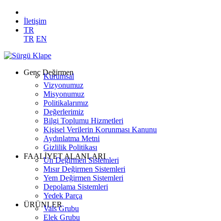
İletişim
TR
TR
EN
Genç Değirmen
Kurumsal
Vizyonumuz
Misyonumuz
Politikalarımız
Değerlerimiz
Bilgi Toplumu Hizmetleri
Kişisel Verilerin Korunması Kanunu
Aydınlatma Metni
Gizlilik Politikası
FAALİYET ALANLARI
Un Değirmen Sistemleri
Mısır Değirmen Sistemleri
Yem Değirmen Sistemleri
Depolama Sistemleri
Yedek Parça
ÜRÜNLER
Vals Grubu
Elek Grubu