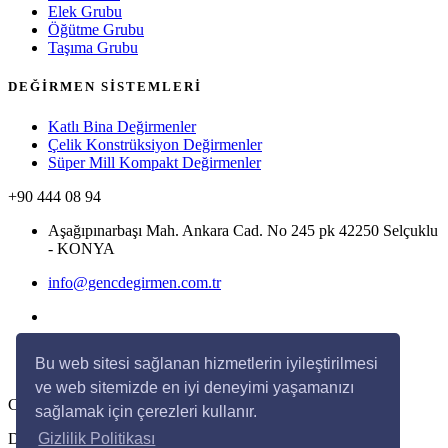
Elek Grubu
Öğütme Grubu
Taşıma Grubu
DEĞİRMEN SİSTEMLERİ
Katlı Bina Değirmenler
Çelik Konstrüksiyon Değirmenler
Süper Mill Kompakt Değirmenler
+90 444 08 94
Aşağıpınarbaşı Mah. Ankara Cad. No 245 pk 42250 Selçuklu
- KONYA
info@gencdegirmen.com.tr
Bu web sitesi sağlanan hizmetlerin iyileştirilmesi
ve web sitemizde en iyi deneyimi yaşamanızı
Copyright © 2020 Genç Değirmen Tüm hakları saklıdır.
sağlamak için çerezleri kullanır.
Desing with
by
DivaynTasarım
Gizlilik Politikası