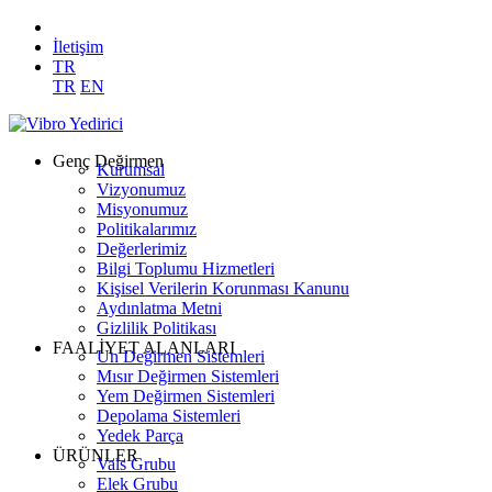
İletişim
TR
TR
EN
Genç Değirmen
Kurumsal
Vizyonumuz
Misyonumuz
Politikalarımız
Değerlerimiz
Bilgi Toplumu Hizmetleri
Kişisel Verilerin Korunması Kanunu
Aydınlatma Metni
Gizlilik Politikası
FAALİYET ALANLARI
Un Değirmen Sistemleri
Mısır Değirmen Sistemleri
Yem Değirmen Sistemleri
Depolama Sistemleri
Yedek Parça
ÜRÜNLER
Vals Grubu
Elek Grubu