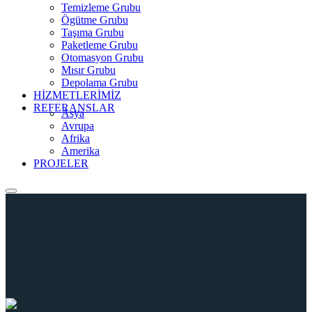
Temizleme Grubu
Ögütme Grubu
Taşıma Grubu
Paketleme Grubu
Otomasyon Grubu
Mısır Grubu
Depolama Grubu
HİZMETLERİMİZ
REFERANSLAR
Asya
Avrupa
Afrika
Amerika
PROJELER