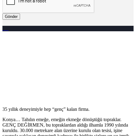
Gönder
35 yıllık deneyimiyle hep “genç” kalan firma.
Konya… Tahılın emeğe, emeğin ekmeğe dönüştüğü topraklar.
GENÇ DEĞİRMEN, bu topraklardan aldığı ilhamla 1990 yılında
kuruldu. 30.000 metrekare alan üzerine kurulu olan tesisi, işine
saygıyla yaklaşan deneyimli kadrosu ile birlikte sizlere un ve irmik