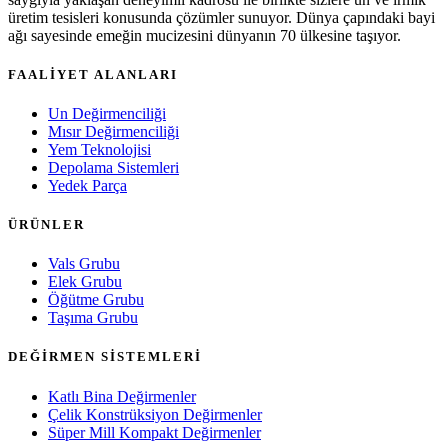
üretim tesisleri konusunda çözümler sunuyor. Dünya çapındaki bayi
ağı sayesinde emeğin mucizesini dünyanın 70 ülkesine taşıyor.
FAALİYET ALANLARI
Un Değirmenciliği
Mısır Değirmenciliği
Yem Teknolojisi
Depolama Sistemleri
Yedek Parça
ÜRÜNLER
Vals Grubu
Elek Grubu
Öğütme Grubu
Taşıma Grubu
DEĞİRMEN SİSTEMLERİ
Katlı Bina Değirmenler
Çelik Konstrüksiyon Değirmenler
Süper Mill Kompakt Değirmenler