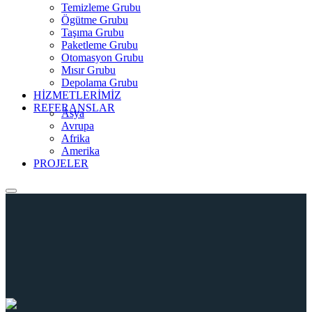
Temizleme Grubu
Ögütme Grubu
Taşıma Grubu
Paketleme Grubu
Otomasyon Grubu
Mısır Grubu
Depolama Grubu
HİZMETLERİMİZ
REFERANSLAR
Asya
Avrupa
Afrika
Amerika
PROJELER