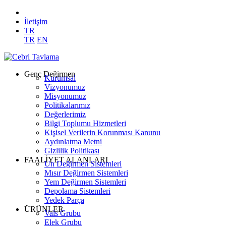
İletişim
TR
TR
EN
Genç Değirmen
Kurumsal
Vizyonumuz
Misyonumuz
Politikalarımız
Değerlerimiz
Bilgi Toplumu Hizmetleri
Kişisel Verilerin Korunması Kanunu
Aydınlatma Metni
Gizlilik Politikası
FAALİYET ALANLARI
Un Değirmen Sistemleri
Mısır Değirmen Sistemleri
Yem Değirmen Sistemleri
Depolama Sistemleri
Yedek Parça
ÜRÜNLER
Vals Grubu
Elek Grubu