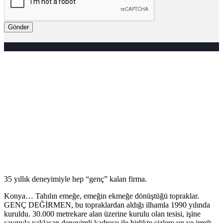
Gönder
35 yıllık deneyimiyle hep “genç” kalan firma.
Konya… Tahılın emeğe, emeğin ekmeğe dönüştüğü topraklar.
GENÇ DEĞİRMEN, bu topraklardan aldığı ilhamla 1990 yılında
kuruldu. 30.000 metrekare alan üzerine kurulu olan tesisi, işine
saygıyla yaklaşan deneyimli kadrosu ile birlikte sizlere un ve irmik