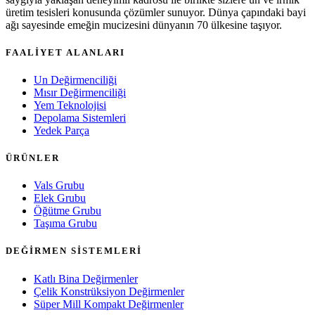
üretim tesisleri konusunda çözümler sunuyor. Dünya çapındaki bayi
ağı sayesinde emeğin mucizesini dünyanın 70 ülkesine taşıyor.
FAALİYET ALANLARI
Un Değirmenciliği
Mısır Değirmenciliği
Yem Teknolojisi
Depolama Sistemleri
Yedek Parça
ÜRÜNLER
Vals Grubu
Elek Grubu
Öğütme Grubu
Taşıma Grubu
DEĞİRMEN SİSTEMLERİ
Katlı Bina Değirmenler
Çelik Konstrüksiyon Değirmenler
Süper Mill Kompakt Değirmenler