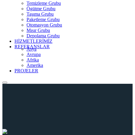
Temizleme Grubu
Ögütme Grubu
Taşıma Grubu
Paketleme Grubu
Otomasyon Grubu
Mısır Grubu
Depolama Grubu
HİZMETLERİMİZ
REFERANSLAR
Asya
Avrupa
Afrika
Amerika
PROJELER