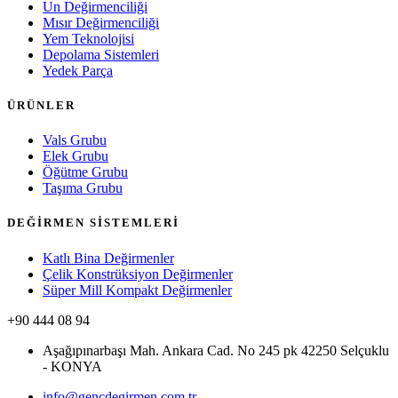
Un Değirmenciliği
Mısır Değirmenciliği
Yem Teknolojisi
Depolama Sistemleri
Yedek Parça
ÜRÜNLER
Vals Grubu
Elek Grubu
Öğütme Grubu
Taşıma Grubu
DEĞİRMEN SİSTEMLERİ
Katlı Bina Değirmenler
Çelik Konstrüksiyon Değirmenler
Süper Mill Kompakt Değirmenler
+90 444 08 94
Aşağıpınarbaşı Mah. Ankara Cad. No 245 pk 42250 Selçuklu
- KONYA
info@gencdegirmen.com.tr