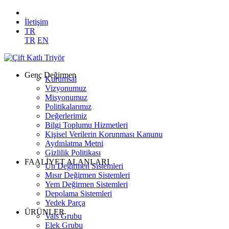
İletişim
TR
TR
EN
Genç Değirmen
Kurumsal
Vizyonumuz
Misyonumuz
Politikalarımız
Değerlerimiz
Bilgi Toplumu Hizmetleri
Kişisel Verilerin Korunması Kanunu
Aydınlatma Metni
Gizlilik Politikası
FAALİYET ALANLARI
Un Değirmen Sistemleri
Mısır Değirmen Sistemleri
Yem Değirmen Sistemleri
Depolama Sistemleri
Yedek Parça
ÜRÜNLER
Vals Grubu
Elek Grubu