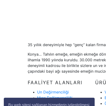
35 yıllık deneyimiyle hep “genç” kalan firma
Konya… Tahılın emeğe, emeğin ekmeğe dönü
ilhamla 1990 yılında kuruldu. 30.000 metreka
deneyimli kadrosu ile birlikte sizlere un ve
çapındaki bayi ağı sayesinde emeğin mucizes
FAALİYET ALANLARI
ÜR
Un Değirmenciliği
Mısır Değirmenciliği
Yem Teknolojisi
Bu web sitesi sağlanan hizmetlerin iyileştirilmesi