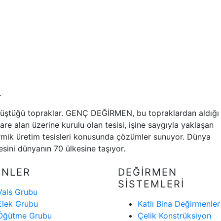
.
ştüğü topraklar. GENÇ DEĞİRMEN, bu topraklardan aldığı
re alan üzerine kurulu olan tesisi, işine saygıyla yaklaşan
 irmik üretim tesisleri konusunda çözümler sunuyor. Dünya
ini dünyanın 70 ülkesine taşıyor.
ÜNLER
DEĞİRMEN
SİSTEMLERİ
Vals Grubu
Elek Grubu
Katlı Bina Değirmenler
Öğütme Grubu
Çelik Konstrüksiyon