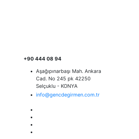
+90 444 08 94
Aşağıpınarbaşı Mah. Ankara
Cad. No 245 pk 42250
Selçuklu - KONYA
info@gencdegirmen.com.tr