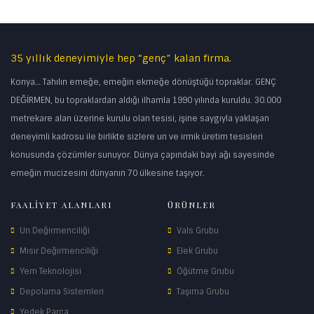
35 yıllık deneyimiyle hep “genç” kalan firma.
Konya… Tahılın emeğe, emeğin ekmeğe dönüştüğü topraklar. GENÇ
DEĞİRMEN, bu topraklardan aldığı ilhamla 1990 yılında kuruldu. 30.000
metrekare alan üzerine kurulu olan tesisi, işine saygıyla yaklaşan
deneyimli kadrosu ile birlikte sizlere un ve irmik üretim tesisleri
konusunda çözümler sunuyor. Dünya çapındaki bayi ağı sayesinde
emeğin mucizesini dünyanın 70 ülkesine taşıyor.
FAALİYET ALANLARI
ÜRÜNLER
Un Değirmenciliği
Vals Grubu
Mısır Değirmenciliği
Elek Grubu
Yem Teknolojisi
Öğütme Grubu
Depolama Sistemleri
Taşıma Grubu
Yedek Parça