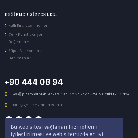
DEĞİRMEN SİSTEMLERİ
Katlı Bina Değirmenler
Çelik Konstrüksiyon
Değirmenler
Süper Mill Kompakt
Değirmenler
+90 444 08 94
Aşağıpınarbaşı Mah. Ankara Cad. No 245 pk 42250 Selçuklu - KONYA
info@gencdegirmen.com.tr
Bu web sitesi sağlanan hizmetlerin
iyileştirilmesi ve web sitemizde en iyi