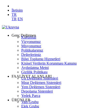
İletişim
TR
TR
EN
Genç Değirmen
Kurumsal
Vizyonumuz
Misyonumuz
Politikalarımız
Değerlerimiz
Bilgi Toplumu Hizmetleri
Kişisel Verilerin Korunması Kanunu
Aydınlatma Metni
Gizlilik Politikası
FAALİYET ALANLARI
Un Değirmen Sistemleri
Mısır Değirmen Sistemleri
Yem Değirmen Sistemleri
Depolama Sistemleri
Yedek Parça
ÜRÜNLER
Vals Grubu
Elek Grubu