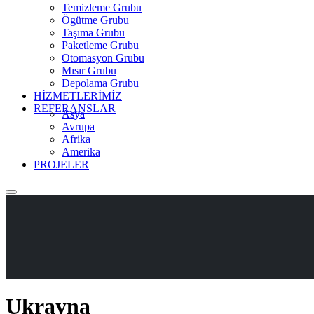
Temizleme Grubu
Ögütme Grubu
Taşıma Grubu
Paketleme Grubu
Otomasyon Grubu
Mısır Grubu
Depolama Grubu
HİZMETLERİMİZ
REFERANSLAR
Asya
Avrupa
Afrika
Amerika
PROJELER
Ukrayna