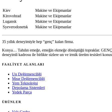
Kiev
Makine ve Ekipmanlar
Kirovohrad
Makine ve Ekipmanlar
Lugansk
Makine ve Ekipmanlar
Syeverodonetsk
Makine ve Ekipmanlar
35 yıllık deneyimiyle hep “genç” kalan firma.
Konya… Tahılın emeğe, emeğin ekmeğe dönüştüğü topraklar. GENÇ DEĞ
deneyimli kadrosu ile birlikte sizlere un ve irmik üretim tesisleri k
FAALİYET ALANLARI
Un Değirmenciliği
Mısır Değirmenciliği
Yem Teknolojisi
Depolama Sistemleri
Yedek Parça
ÜRÜNLER
Vals Grubu