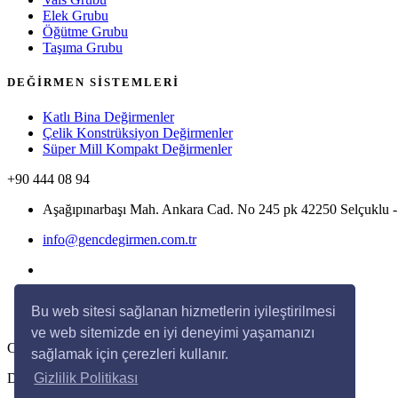
Elek Grubu
Öğütme Grubu
Taşıma Grubu
DEĞİRMEN SİSTEMLERİ
Katlı Bina Değirmenler
Çelik Konstrüksiyon Değirmenler
Süper Mill Kompakt Değirmenler
+90 444 08 94
Aşağıpınarbaşı Mah. Ankara Cad. No 245 pk 42250 Selçukl
info@gencdegirmen.com.tr
Bu web sitesi sağlanan hizmetlerin iyileştirilmesi
ve web sitemizde en iyi deneyimi yaşamanızı
Copyright © 2020 Genç Değirmen Tüm hakları saklıdır.
sağlamak için çerezleri kullanır.
Desing with
by
DivaynTasarım
Gizlilik Politikası