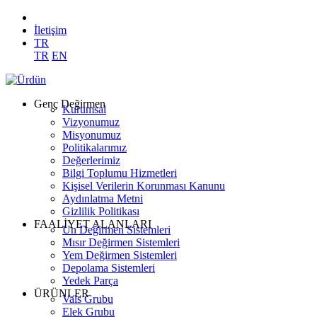
İletişim
TR
TR
EN
Genç Değirmen
Kurumsal
Vizyonumuz
Misyonumuz
Politikalarımız
Değerlerimiz
Bilgi Toplumu Hizmetleri
Kişisel Verilerin Korunması Kanunu
Aydınlatma Metni
Gizlilik Politikası
FAALİYET ALANLARI
Un Değirmen Sistemleri
Mısır Değirmen Sistemleri
Yem Değirmen Sistemleri
Depolama Sistemleri
Yedek Parça
ÜRÜNLER
Vals Grubu
Elek Grubu