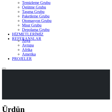
Temizleme Grubu
Ögütme Grubu
Taşıma Grubu
Paketleme Grubu
Otomasyon Grubu
Mısır Grubu
Depolama Grubu
HİZMETLERİMİZ
REFERANSLAR
Asya
Avrupa
Afrika
Amerika
PROJELER
Ürdün