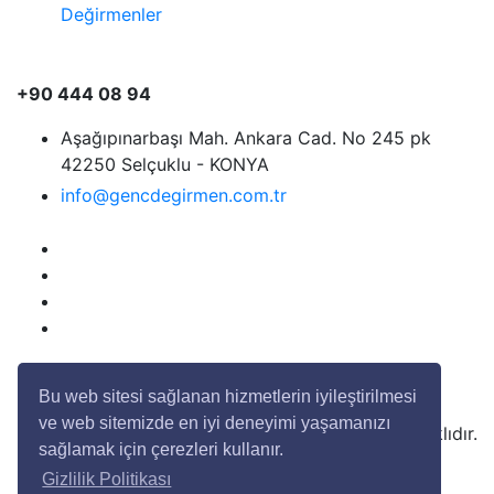
Değirmenler
+90 444 08 94
Aşağıpınarbaşı Mah. Ankara Cad. No 245 pk
42250 Selçuklu - KONYA
info@gencdegirmen.com.tr
Bu web sitesi sağlanan hizmetlerin iyileştirilmesi
ve web sitemizde en iyi deneyimi yaşamanızı
Copyright © 2020 Genç Değirmen Tüm hakları saklıdır.
sağlamak için çerezleri kullanır.
Gizlilik Politikası