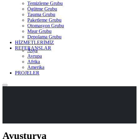
Temizleme Grubu
Ögütme Grubu
Taşıma Grubu
Paketleme Grubu
Otomasyon Grubu
Mısır Grubu
Depolama Grubu
HİZMETLERİMİZ
REFERANSLAR
Asya
Avrupa
Afrika
Amerika
PROJELER
Avusturya