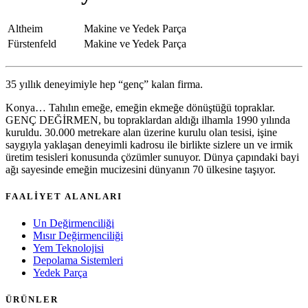
Altheim
Makine ve Yedek Parça
Fürstenfeld
Makine ve Yedek Parça
35 yıllık deneyimiyle hep “genç” kalan firma.
Konya… Tahılın emeğe, emeğin ekmeğe dönüştüğü topraklar.
GENÇ DEĞİRMEN, bu topraklardan aldığı ilhamla 1990 yılında
kuruldu. 30.000 metrekare alan üzerine kurulu olan tesisi, işine
saygıyla yaklaşan deneyimli kadrosu ile birlikte sizlere un ve irmik
üretim tesisleri konusunda çözümler sunuyor. Dünya çapındaki bayi
ağı sayesinde emeğin mucizesini dünyanın 70 ülkesine taşıyor.
FAALİYET ALANLARI
Un Değirmenciliği
Mısır Değirmenciliği
Yem Teknolojisi
Depolama Sistemleri
Yedek Parça
ÜRÜNLER