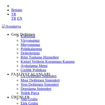
İletişim
TR
TR
EN
Genç Değirmen
Kurumsal
Vizyonumuz
Misyonumuz
Politikalarımız
Değerlerimiz
Bilgi Toplumu Hizmetleri
Kişisel Verilerin Korunması Kanunu
Aydınlatma Metni
Gizlilik Politikası
FAALİYET ALANLARI
Un Değirmen Sistemleri
Mısır Değirmen Sistemleri
Yem Değirmen Sistemleri
Depolama Sistemleri
Yedek Parça
ÜRÜNLER
Vals Grubu
Elek Grubu