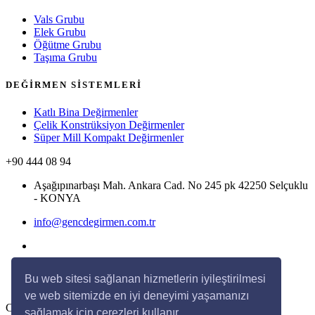
Vals Grubu
Elek Grubu
Öğütme Grubu
Taşıma Grubu
DEĞİRMEN SİSTEMLERİ
Katlı Bina Değirmenler
Çelik Konstrüksiyon Değirmenler
Süper Mill Kompakt Değirmenler
+90 444 08 94
Aşağıpınarbaşı Mah. Ankara Cad. No 245 pk 42250 Selçuklu
- KONYA
info@gencdegirmen.com.tr
Bu web sitesi sağlanan hizmetlerin iyileştirilmesi
ve web sitemizde en iyi deneyimi yaşamanızı
Copyright © 2020 Genç Değirmen Tüm hakları saklıdır.
sağlamak için çerezleri kullanır.